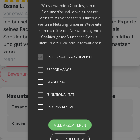
Wir verwenden Cookies, um die
Oxana L.
Benutzerfreundlichkeit unserer
vor etwa 4 Jahren
Website zu verbessern. Durch die
Ich bin sehr zufrieden mit Max, da er wirklich ein Experte
weitere Nutzung unserer Webseite
seines Faches ist und direkt erkennt, was man als
stimmen Sie der Verwendung von
Schüler braucht. Seine Übungen erklärt er sehr bildhaft
Cookies gemäß unserer Cookie-
Richtlinie zu.
Weitere Informationen
und gut verständlich, sodass man diese gut umsetzen
kann.
UNBEDINGT ERFORDERLICH
Mehr
PERFORMANCE
Bewertung schreiben
TARGETING
FUNKTIONALITÄT
Max unterrichtet die folgenden Instrumente
Gesang
UNKLASSIFIZIERTE
Klavier
ALLE AKZEPTIEREN
ALLE ABLEHNEN