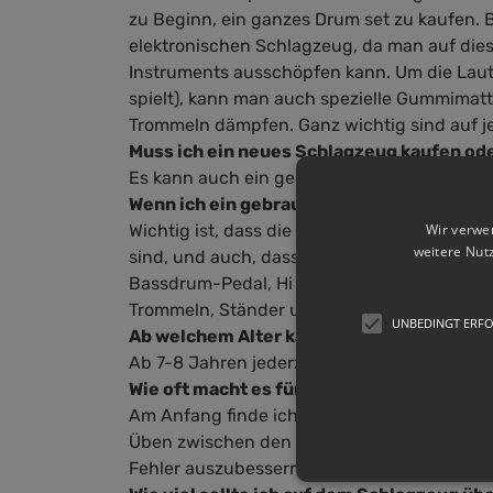
der 
zu Beginn, ein ganzes Drum set zu kaufen. B
nich
elektronischen Schlagzeug, da man auf diese
Vert
Instruments ausschöpfen kann. Um die Laut
"pos
spielt), kann man auch spezielle Gummimatte
und 
Trommeln dämpfen. Ganz wichtig sind auf j
Ener
Muss ich ein neues Schlagzeug kaufen ode
her
Es kann auch ein gebrauchtes Drumset sein
Üben
mac
Wenn ich ein gebrauchtes Schlagzeug kauf
soll
Wir verwe
Wichtig ist, dass die Felle sowie die Hardwa
habe
weitere Nut
sind, und auch, dass man wirklich ein volls
kau
Bassdrum-Pedal, Hi Tom, Floor Tom, Hocker,
der 
Trommeln, Ständer und Becken separat angebo
will
UNBEDINGT ERF
Ab welchem Alter kann ich mit Schlagzeu
Skal
Ab 7-8 Jahren jederzeit! Es ist nie zu spät!
Schl
jede
Wie oft macht es für mich Sinn Schlagzeu
möch
Am Anfang finde ich eine Stunde pro Woche
lern
Üben zwischen den Einheiten, und trotzdem
Lieb
Fehler auszubessern, bevor sie sich zu sehr 
der 