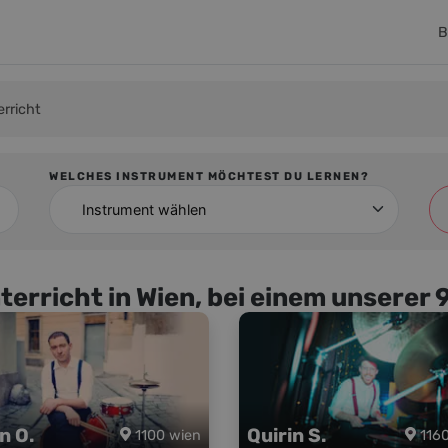
B
rricht
WELCHES INSTRUMENT MÖCHTEST DU LERNEN?
Instrument wählen
erricht in Wien, bei einem unserer
n O.
Quirin S.
1100 wien
116