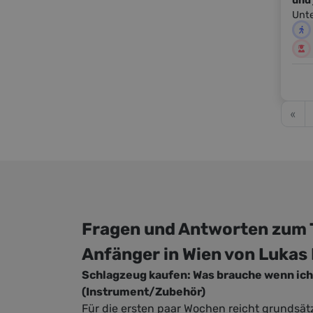
und 
Was 
Unterr
Schl
Stu
gib
Gege
was 
kenn
Ener
musi
Rhyt
Wenn
der 
du a
Inst
«
dei
tanz
ganz
wie 
auf 
mehr
stür
Nua
:-)F
erfo
Wiss
Freu
zu g
Fragen und Antworten zum 
erst
Ende
Anfänger in Wien von Lukas 
Erle
Schlagzeug kaufen: Was brauche wenn ic
Schlüssel
(Instrument/Zubehör)
ohne
Für die ersten paar Wochen reicht grundsät
ohne