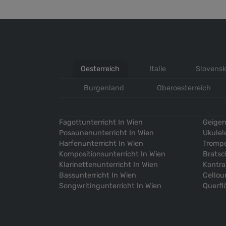
Oesterreich
Italie
Slovens
Burgenland
Oberoesterreich
Fagottunterricht In Wien
Geigen
Posaunenunterricht In Wien
Ukulel
Harfenunterricht In Wien
Trompe
Kompositionsunterricht In Wien
Bratsc
Klarinettenunterricht In Wien
Kontra
Bassunterricht In Wien
Cellou
Songwritingunterricht In Wien
Querfl