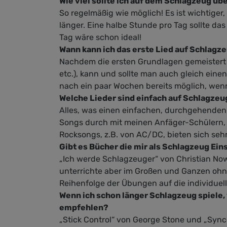
Wie viel sollte ich auf dem Schlagzeug üb
erar
So regelmäßig wie möglich! Es ist wichtiger,
not
länger. Eine halbe Stunde pro Tag sollte d
Lieb
Tag wäre schon ideal!
Wann kann ich das erste Lied auf Schlagz
Nachdem die ersten Grundlagen gemeistert 
etc.), kann und sollte man auch gleich einen
nach ein paar Wochen bereits möglich, wenn 
Welche Lieder sind einfach auf Schlagzeu
Alles, was einen einfachen, durchgehenden
Songs durch mit meinen Anfäger-Schülern, 
Rocksongs, z.B. von AC/DC, bieten sich sehr
Gibt es Bücher die mir als Schlagzeug Ei
„Ich werde Schlagzeuger“ von Christian Nowa
unterrichte aber im Großen und Ganzen ohne 
Reihenfolge der Übungen auf die individuell
Wenn ich schon länger Schlagzeug spiele,
empfehlen?
„Stick Control“ von George Stone und „Syn