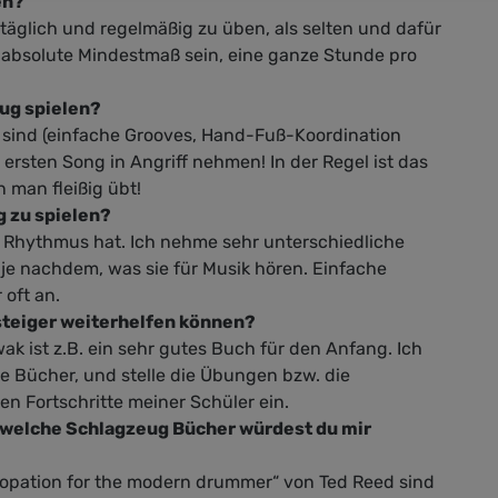
en?
beiten gemeinsam die
 täglich und regelmäßig zu üben, als selten und dafür
wendige Technik um deine
as absolute Mindestmaß sein, eine ganze Stunde pro
lingssongs spielen zu lernen.
eug spielen?
sind (einfache Grooves, Hand-Fuß-Koordination
 ersten Song in Angriff nehmen! In der Regel ist das
man fleißig übt!
g zu spielen?
 Rhythmus hat. Ich nehme sehr unterschiedliche
je nachdem, was sie für Musik hören. Einfache
 oft an.
nsteiger weiterhelfen können?
k ist z.B. ein sehr gutes Buch für den Anfang. Ich
Bücher, und stelle die Übungen bzw. die
en Fortschritte meiner Schüler ein.
 welche Schlagzeug Bücher würdest du mir
copation for the modern drummer“ von Ted Reed sind