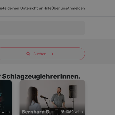
iete deinen Unterricht an
Hilfe
Über uns
Anmelden
Suchen
 9 SchlagzeuglehrerInnen.
Bernhard G.
0 wien
1060 wien