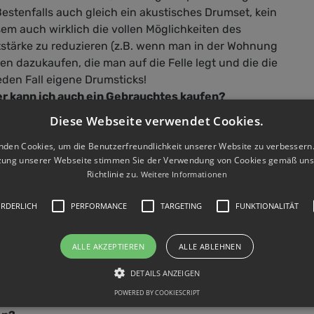
"alten Schule" gibt es bei mir
estenfalls auch gleich ein akustisches Drumset, kein
t. Ich bin ein überzeugter
m auch wirklich die vollen Möglichkeiten des
reter der sogenannten
stärke zu reduzieren (z.B. wenn man in der Wohnung
itiven Konditionierung". Spaß
n dazukaufen, die man auf die Felle legt und die die
Motivation bringen mehr
eden Fall eigene Drumsticks!
gie und mehr Fortschritt als
r kann ich auch ein Gebrauchtes kaufen?
kömmlicher Zwang zum
.
. Mein Unterricht soll Spaß
Diese Webseite verwendet Cookies.
hen und meine Schüler
e, was sollte ich beachten?
en Freude daran
nden Cookies, um die Benutzerfreundlichkeit unserer Website zu verbessern.
re (Schrauben, Ständer, etc.) in einem guten Zustand
n.LieblingsmusikIch habe
zung unserer Webseite stimmen Sie der Verwendung von Cookies gemäß uns
tändiges Drumset kauft (Snaredrum, Bassdrum,
m noch jemanden getroffen
Richtlinie zu.
Weitere Informationen
 Hihat, Crash-Becken, Ride-Becken). Es werden oft
ein Musikinstrument lernen
ten, oft dafür in besserer Qualität.
 um Noten zu lesen oder
ORDERLICH
PERFORMANCE
TARGETING
FUNKTIONALITÄT
g unterricht anfangen?
en zu üben. Musik ist das
üsselwort und der Grund für
n der damit anfangen
ALLE AKZEPTIEREN
ALLE ABLEHNEN
gunterricht zu haben?
te ein Instrument zu
 sinnvoll. Dadurch hat man immer genug Zeit zum
DETAILS ANZEIGEN
en. Ein oder viele
 eine regelmäßige Kontrolle durch den Lehrer, um
elingssongs sind meistens
POWERED BY COOKIESCRIPT
festigen können.
Auslöser dafür. Wir