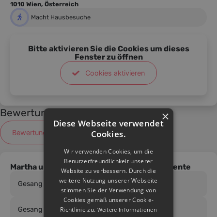
Übungen u.a. an der Gesundheit, natürlichen
1010 Wien, Österreich
Klangschönheit, Intonation, Beweglichkeit,
Macht Hausbesuche
Lautstärke, Umfang, Projektion und Dynamik deiner
Stimme und du wirst lernen, deine Stimme effizient
einzusetzen, um deine Lieblingslieder mit mehr
Bitte aktivieren Sie die Cookies um dieses
Fenster zu öffnen
Selbstvertrauen, Stilbewusstsein, Freude, Musikalität
und Ausdruck interpretíeren zu können.
Cookies aktivieren
Ich habe in Wien, München und Barcelona modernen
Gesang studiert und verfüge über 18 Jahre
Bewertungen
×
Berufserfahrung.
Diese Webseite verwendet
Cookies.
Bewertung schreiben
Ich freue mich auf dich : )
Wir verwenden Cookies, um die
Benutzerfreundlichkeit unserer
Martha unterrichtet die folgenden Instrumente
Website zu verbessern. Durch die
weitere Nutzung unserer Webseite
Gesang
stimmen Sie der Verwendung von
Cookies gemäß unserer Cookie-
Richtlinie zu.
Gesang
Weitere Informationen