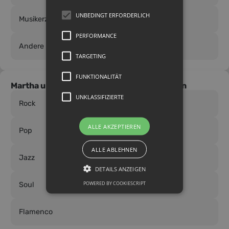
UNBEDINGT ERFORDERLICH
Musikerziehung
PERFORMANCE
Andere Instrumente
TARGETING
FUNKTIONALITÄT
Martha unterrichtet in den folgenden Stilen
UNKLASSIFIZIERTE
Rock
ALLE AKZEPTIEREN
Pop
ALLE ABLEHNEN
Jazz
DETAILS ANZEIGEN
POWERED BY COOKIESCRIPT
Soul
Flamenco