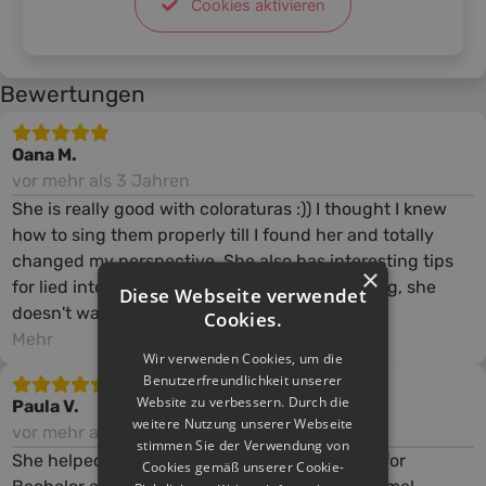
Cookies aktivieren
Bewertungen
Oana M.
vor mehr als 3 Jahren
She is really good with coloraturas :)) I thought I knew
how to sing them properly till I found her and totally
changed my perspective. She also has interesting tips
×
for lied interpretation. Very patient and working, she
Diese Webseite verwendet
doesn't waste the time!
Cookies.
Mehr
Wir verwenden Cookies, um die
Benutzerfreundlichkeit unserer
Website zu verbessern. Durch die
Paula V.
weitere Nutzung unserer Webseite
vor mehr als 3 Jahren
stimmen Sie der Verwendung von
She helped me to prepare my entrance exam for
Cookies gemäß unserer Cookie-