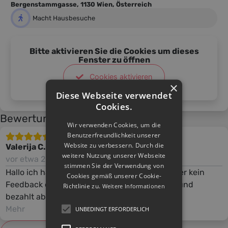
Bergenstammgasse, 1130 Wien, Österreich
Macht Hausbesuche
Bitte aktivieren Sie die Cookies um dieses
Fenster zu öffnen
Cookies aktivieren
×
Diese Webseite verwendet
Cookies.
Bewertungen
Wir verwenden Cookies, um die
Benutzerfreundlichkeit unserer
Website zu verbessern. Durch die
Valerija C.
weitere Nutzung unserer Webseite
vor etwa 2 Jahren
stimmen Sie der Verwendung von
Hallo ich habe Jelena gebucht und noch immer kein
Cookies gemäß unserer Cookie-
Feedback erhalten, ich habe ihr geschrieben und
Richtlinie zu.
Weitere Informationen
bezahlt aber es meldet sich keiner.
Mehr
UNBEDINGT ERFORDERLICH