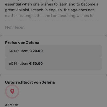
essential when one wishes to learn and to become a
great violinist. I teach in english, the age does not
matter, as longas the one I am teaching wishes to
learn - although kids should be in primary school, so
we can write and read letters without problems. It is
Mehr lesen
preffered that one has his own instrument. I am
flexible when it comes to hours and how long does
Preise von Jelena
the lessons last. I have experience and my lessons
offer a whole package - not only playing, but
30 Minuten:
€ 20,00
60 Minuten:
€ 30,00
Unterrichtsort von Jelena
Adresse