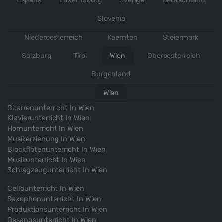
Espana
Luxembourg
Sverige
Deutschland
Slovenia
Niederoesterreich
Kaernten
Steiermark
Salzburg
Tirol
Wien
Oberoesterreich
Burgenland
Wien
Gitarrenunterricht In Wien
Klavierunterricht In Wien
Hornunterricht In Wien
Musikerziehung In Wien
Blockflötenunterricht In Wien
Musikunterricht In Wien
Schlagzeugunterricht In Wien
Cellounterricht In Wien
Saxophonunterricht In Wien
Produktionsunterricht In Wien
Gesangsunterricht In Wien