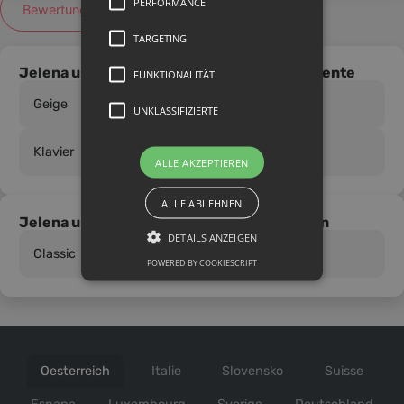
PERFORMANCE
Bewertung schreiben
TARGETING
Jelena unterrichtet die folgenden Instrumente
FUNKTIONALITÄT
Geige
UNKLASSIFIZIERTE
Klavier
ALLE AKZEPTIEREN
ALLE ABLEHNEN
Jelena unterrichtet in den folgenden Stilen
DETAILS ANZEIGEN
Classic
POWERED BY COOKIESCRIPT
Oesterreich
Italie
Slovensko
Suisse