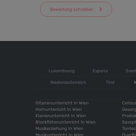
Bewertung schreiben
Luxembourg
Espana
Sver
Niederoesterreich
Tirol
Gitarrenunterricht In Wien
Cellou
Hornunterricht In Wien
Gesang
Klavierunterricht In Wien
Produk
Blockflötenunterricht In Wien
Saxoph
Musikerziehung In Wien
Tontec
Musikunterricht In Wien
Querfl