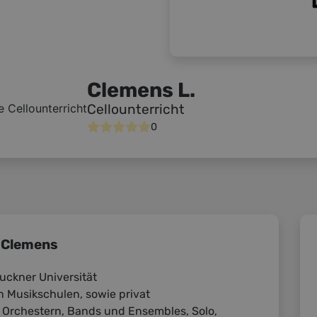
Clemens L.
Cellounterricht
0
 Clemens
ckner Universität
n Musikschulen, sowie privat
n Orchestern, Bands und Ensembles, Solo,