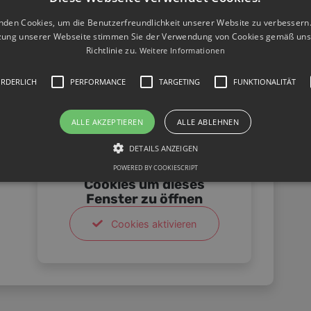
Niederösterreich.
nden Cookies, um die Benutzerfreundlichkeit unserer Website zu verbessern.
en Workshops tätig.
zung unserer Webseite stimmen Sie der Verwendung von Cookies gemäß uns
Richtlinie zu.
Weitere Informationen
 50,00
ORDERLICH
PERFORMANCE
TARGETING
FUNKTIONALITÄT
t in Linz Jazz und improvisierte Musik studiert
ALLE AKZEPTIEREN
ALLE ABLEHNEN
DETAILS ANZEIGEN
0
Bitte aktivieren Sie die
POWERED BY COOKIESCRIPT
Cookies um dieses
Fenster zu öffnen
Cookies aktivieren