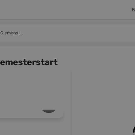
B
Clemens L.
Semesterstart