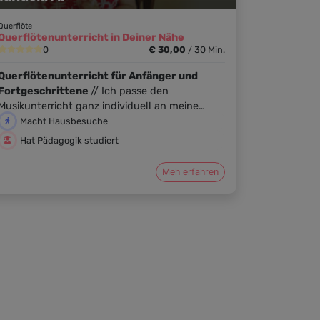
Querflöte
Querflötenunterricht in Deiner Nähe
0
€ 30,00
/
30 Min.
Querflötenunterricht für Anfänger und
Fortgeschrittene
//
Ich passe den
Musikunterricht ganz individuell an meine
Schülerinnen an. Ob Pop oder Klassik, ob Jung
Macht Hausbesuche
oder Älter, ob Anfänger oder Fortgeschritten..
Hat Pädagogik studiert
bei mir ist jeder und jede herzlichst
Willkommen! Durch meine mehrjährige
Meh erfahren
Erfahrung in der Musikpädagogik, meinen 3
abschlüssen in Musik (Konzertfach und
Instrumentalpädagogik) und nicht zuletzt
wegen meiner Liebe zur Musik, wärst du bei
mir perfekt aufgehoben!