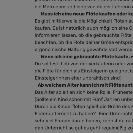
Publ
Pers
ein Metronom und eine von deiner Lehrerin
verö
können. Mir sin
Muss ich eine neue Flöte kaufen oder ka
ist 
Aspe
Es gibt mittlerweile die Möglichkeit Flöten 
groß
wichtig: • 
kaufen. Es ist natürlich auch möglich eine G
Klan
informieren lassen, ob die gebrauchte Flöte 
Emo
ausd
beachten, ob die Flöte deiner Größe entspric
Kör
ergonomische Haltung gewährleistet werde
Körp
Wenn ich eine gebrauchte Flöte kaufe, w
Rhy
Du solltest dich von der Verkäuferin oder v
(z.B
die Flöte für dich als Einsteigerin geeignet i
Erzi
Einsteigerinnen eher unpraktisch sind)
bewu
Ab welchem Alter kann ich mit Flötenun
Tonv
Solm
Das Alter spielt an sich keine Rolle. Frühes
gesu
(Sollte ein Kind schon mit Fünf Jahren unbe
den 
Durch die Kinderflöten spielt die Größe des
(Kör
Flötenunterricht zu haben? Eine Unterrichtse
Ansa
sehr viel Freude daran haben, kannst du na
Fing
den Unterricht so gut es geht regelmäßig
Stüt