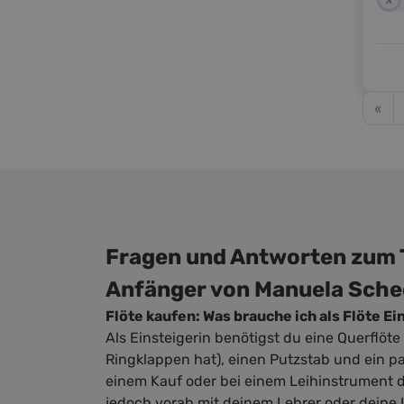
best
mein
Hau
möch
sein
Schü
drit
Ent
Stüc
unte
«
ger
und
spie
scha
wähl
Schü
Pers
Fre
Ich habe Querfl
küns
und 
-ein
hab
Kunst v
Karr
der 
Fragen und Antworten zum 
Musi
Verm
unte
Fert
Anfänger von Manuela Sche
Schü
Kreat
Flöte kaufen: Was brauche ich als Flöte E
Nive
Lehr
mei
Als Einsteigerin benötigst du eine Querflöte
eine
päd
Ringklappen hat), einen Putzstab und ein 
unt
Erle
scha
einem Kauf oder bei einem Leihinstrument d
gefo
Schü
jedoch vorab mit deinem Lehrer oder deine 