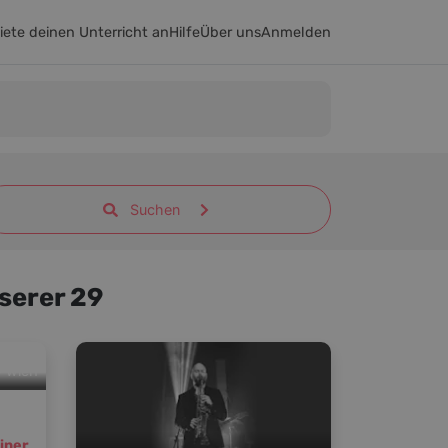
iete deinen Unterricht an
Hilfe
Über uns
Anmelden
Suchen
nserer 29
wien
iner