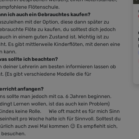
ikationen
önlichkeit weiterentwickeln
 empfohlene Flötenschule.
ffentlicht.Querflöte spielen
d die folgende
nn ich auch ein Gebrauchtes kaufen?
ein Privileg und es macht
kte in einem Unterricht
auszuleihen mit der Option, diese dann später zu
e Spaß.
Entwicklung des
ebrauchte Flöte zu kaufen, du solltest dich jedoch
gs beim Instrument; •
auch in einem guten Zustand ist. Wichtig ist zu
tionen durch Musik
rücken; •
ht. Es gibt mittlerweile Kinderflöten, mit denen eine
perwahrnehmung bzw.
n kann.
erbewusstsein entwickeln; •
as sollte ich beachten?
thmus und Metrum schulen
on deiner Lehrerin am besten informieren lassen ob
. mit Bodypercussion); •
st. (Es gibt verschiedene Modelle die für
ehung zum aktiven und
ssten Zuhören; •
terricht anfangen?
orstellung (mit der Hilfe der
isation); • Optimale und
tens sollte man jedoch mit ca. 6 Jahren beginnen.
nde Haltung fördern; • An
dingt Lernen wollen, ist das auch kein Problem)
flötistischen Grundlagen
 Kindes keine Rolle. Wie oft macht es für mich Sinn
perhaltung, Atmung,
inheit pro Woche halte ich für Sinnvoll. Solltest du
tz, Tonbildung, Artikulation,
türlich auch zwei Mal kommen 😉 Es empfiehlt sich,
ertechnik, Koordination,
 zu besuchen.
ze) arbeiten; •