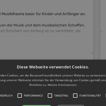
nd Musiktheorie basic für Kinder und Anfänger an.
e von der Musik und dem musikalischen Schaffen.
en Schülern von Anfang an zu vermitteln, als
ngseinheiten und Übungen zum gewünschten
 führen können und ein Instrument zu spielen
utodidaktisch das Gitarrespielen beizubringen,
st Unterricht zu nehmen und dies über die
Diese Webseite verwendet Cookies.
lisches Gymnasium mit dem Schwerpunkt
 35,00
nden Cookies, um die Benutzerfreundlichkeit unserer Website zu verbessern.
ingenieurs-Studium („audio engineering)
zung unserer Webseite stimmen Sie der Verwendung von Cookies gemäß uns
Jahre selbst Unterricht gegeben und spiele und
Richtlinie zu.
Weitere Informationen
ehr gerne.
ORDERLICH
PERFORMANCE
TARGETING
FUNKTIONALITÄT
dadurch habe ich einen Bezug zur