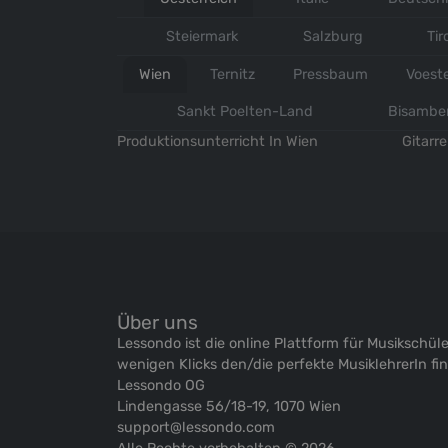
Steiermark
Salzburg
Tir
Wien
Ternitz
Pressbaum
Voest
Sankt Poelten-Land
Bisambe
Produktionsunterricht In Wien
Gitarr
Über uns
Lessondo ist die online Plattform für Musikschüle
wenigen Klicks den/die perfekte MusiklehrerIn fi
Lessondo OG
Lindengasse 56/18-19, 1070 Wien
support@lessondo.com