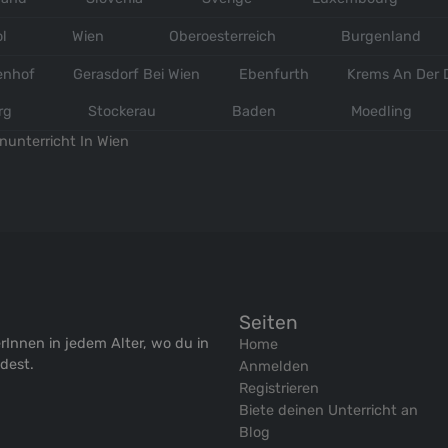
ol
Wien
Oberoesterreich
Burgenland
enhof
Gerasdorf Bei Wien
Ebenfurth
Krems An Der
rg
Stockerau
Baden
Moedling
enunterricht In Wien
Seiten
rInnen in jedem Alter, wo du in
Home
ndest.
Anmelden
Registrieren
Biete deinen Unterricht an
Blog