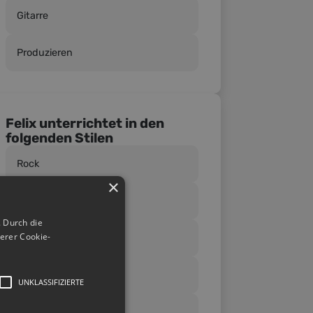
Gitarre
Produzieren
Felix unterrichtet in den
folgenden Stilen
Rock
×
Pop
 Durch die
erer Cookie-
Blues
Country
UNKLASSIFIZIERTE
Funk