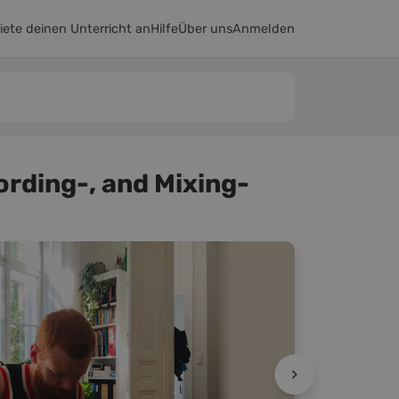
iete deinen Unterricht an
Hilfe
Über uns
Anmelden
cording-, and Mixing-